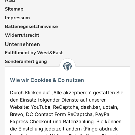
AGB
Sitemap
Impressum
Batteriegesetzhinweise
Widerrufsrecht
Unternehmen
Fulfillment by West&East
Sonderanfertigung
Karriere
FAQ
Wie wir Cookies & Co nutzen
Durch Klicken auf „Alle akzeptieren“ gestatten Sie
Vertrag widerrufen
den Einsatz folgender Dienste auf unserer
Website: YouTube, ReCaptcha, dash.bar, uptain,
Brevo, DC Contact Form ReCaptcha, PayPal
Express Checkout und Ratenzahlung. Sie können
* Alle Preise inkl.
We accept payment via:
die Einstellung jederzeit ändern (Fingerabdruck-
gesetzlicher USt.,