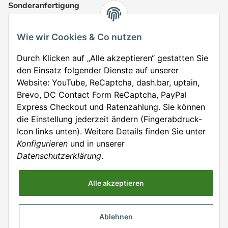
Sonderanfertigung
Karriere
FAQ
Wie wir Cookies & Co nutzen
Durch Klicken auf „Alle akzeptieren“ gestatten Sie
Vertrag widerrufen
den Einsatz folgender Dienste auf unserer
Website: YouTube, ReCaptcha, dash.bar, uptain,
Brevo, DC Contact Form ReCaptcha, PayPal
Express Checkout und Ratenzahlung. Sie können
* Alle Preise inkl.
We accept payment via:
die Einstellung jederzeit ändern (Fingerabdruck-
gesetzlicher USt.,
Icon links unten). Weitere Details finden Sie unter
inkl.
Versand
Konfigurieren
und in unserer
Datenschutzerklärung
.
Powered by
JTL-
Shop
Alle akzeptieren
Ablehnen