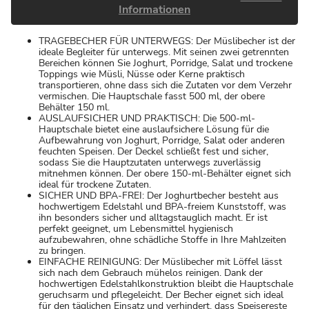
Informationen
TRAGEBECHER FÜR UNTERWEGS: Der Müslibecher ist der
ideale Begleiter für unterwegs. Mit seinen zwei getrennten
Bereichen können Sie Joghurt, Porridge, Salat und trockene
Toppings wie Müsli, Nüsse oder Kerne praktisch
transportieren, ohne dass sich die Zutaten vor dem Verzehr
vermischen. Die Hauptschale fasst 500 ml, der obere
Behälter 150 ml.
AUSLAUFSICHER UND PRAKTISCH: Die 500-ml-
Hauptschale bietet eine auslaufsichere Lösung für die
Aufbewahrung von Joghurt, Porridge, Salat oder anderen
feuchten Speisen. Der Deckel schließt fest und sicher,
sodass Sie die Hauptzutaten unterwegs zuverlässig
mitnehmen können. Der obere 150-ml-Behälter eignet sich
ideal für trockene Zutaten.
SICHER UND BPA-FREI: Der Joghurtbecher besteht aus
hochwertigem Edelstahl und BPA-freiem Kunststoff, was
ihn besonders sicher und alltagstauglich macht. Er ist
perfekt geeignet, um Lebensmittel hygienisch
aufzubewahren, ohne schädliche Stoffe in Ihre Mahlzeiten
zu bringen.
EINFACHE REINIGUNG: Der Müslibecher mit Löffel lässt
sich nach dem Gebrauch mühelos reinigen. Dank der
hochwertigen Edelstahlkonstruktion bleibt die Hauptschale
geruchsarm und pflegeleicht. Der Becher eignet sich ideal
für den täglichen Einsatz und verhindert, dass Speisereste